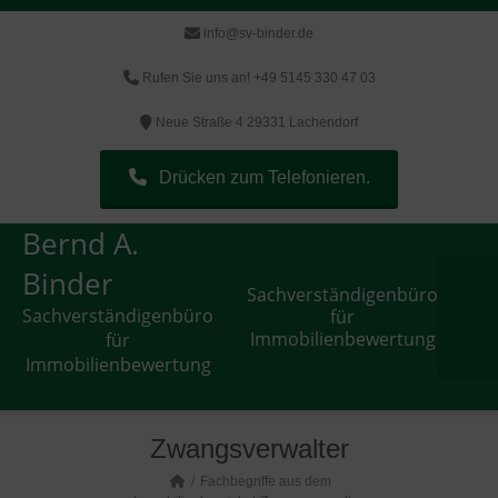
info@sv-binder.de
Rufen Sie uns an! +49 5145 330 47 03
Neue Straße 4 29331 Lachendorf
Drücken zum Telefonieren.
Bernd A.
Binder
Sachverständigenbüro
Sachverständigenbüro
für
Immobilienbewertung
für
Immobilienbewertung
Zwangsverwalter
Fachbegriffe aus dem