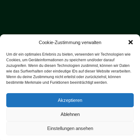
Cookie-Zustimmung verwalten
Um dir ein optimales Erlebnis zu bieten, verwenden wir Technologien wie
Cookies, um Geräteinformationen zu speichern und/oder darauf
zuzugreifen. Wenn du diesen Technologien zustimmst, können wir Daten
wie das Surfverhalten oder eindeutige IDs auf dieser Website verarbeiten.
Wenn du deine Zustimmung nicht erteilst oder zurückziehst, können
bestimmte Merkmale und Funktionen beeinträchtigt werden.
Akzeptieren
Copyright 2000 - 2025 SV-Binder.de | All Rights Reserved |
Ablehnen
Designed
Kontakt
Impressum
Datenschutzerklärung
Einstellungen ansehen
Cookie-Richtlinie (EU)