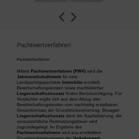
Immobilienbereich
Pachtwertverfahren
Pachtwertverfahren
Pachtwertverfahren
Mittels
Pachtwertverfahren (PWV)
wird die
Jahresnettokaltmiete
für eine
Landpacht/gepachtete
Immobilie
ermittelt.
Bewirtschaftungskosten sowie marktüblicher
Liegenschaftszinssatz
finden Berücksichtigung. Für
Verpächter ergibt sich aus dem Abzug aller
Bewirtschaftungskosten vom nachhaltig erzielbaren
Gesamtumsatz der Grundstücksreinertrag. Besagter
Liegenschaftszinssatz
dient der Kapitalisierung; die
voraussichtliche Restnutzungsdauer wird
zugrundegelegt. Im Ergebnis des
Pachtwertverfahrens
wird aus ermitteltem
Grundstücksertragswert der
Verkehrswert