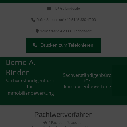
info@sv-binder.de
Rufen Sie uns an! +49 5145 330 47 03
Neue Straße 4 29331 Lachendorf
Drücken zum Telefonieren.
Bernd A.
Binder
Sachverständigenbüro
Sachverständigenbüro
für
Immobilienbewertung
für
Immobilienbewertung
Pachtwertverfahren
Fachbegriffe aus dem