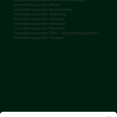
Gutachterausschüsse Nordrhein Westfalen
Immobiliengutachter Gifhorn
Immobiliengutachter Braunschweig
Immobiliengutachter Wolfsburg
Immobiliengutachter Salzgitter
Immobiliengutachter Helmstedt
Immobiliengutachter Hannover
Immobiliengutachter Celle – Sachverständigenbüro
Immobiliengutachter Fleckeby