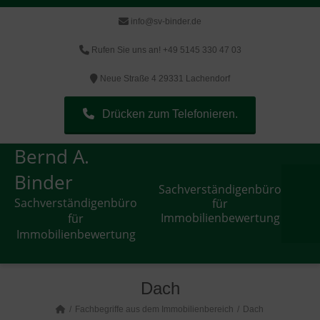
info@sv-binder.de
Rufen Sie uns an! +49 5145 330 47 03
Neue Straße 4 29331 Lachendorf
Drücken zum Telefonieren.
Bernd A.
Binder
Sachverständigenbüro
Sachverständigenbüro
für
Immobilienbewertung
für
Immobilienbewertung
Dach
Fachbegriffe aus dem Immobilienbereich
Dach