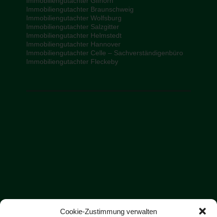
Immobiliengutachter Gifhorn
Immobiliengutachter Braunschweig
Immobiliengutachter Wolfsburg
Immobiliengutachter Salzgitter
Immobiliengutachter Helmstedt
Immobiliengutachter Hannover
Immobiliengutachter Celle – Sachverständigenbüro
Immobiliengutachter Fleckeby
Cookie-Zustimmung verwalten