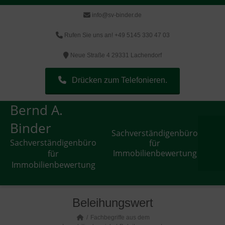
info@sv-binder.de
Rufen Sie uns an! +49 5145 330 47 03
Neue Straße 4 29331 Lachendorf
Drücken zum Telefonieren.
Bernd A.
Binder
Sachverständigenbüro
Sachverständigenbüro
für
Immobilienbewertung
für
Immobilienbewertung
Beleihungswert
Fachbegriffe aus dem