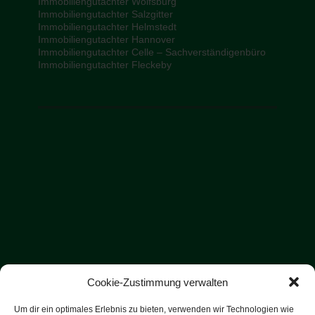
Immobiliengutachter Wolfsburg
Immobiliengutachter Salzgitter
Immobiliengutachter Helmstedt
Immobiliengutachter Hannover
Immobiliengutachter Celle – Sachverständigenbüro
Immobiliengutachter Fleckeby
Cookie-Zustimmung verwalten
Um dir ein optimales Erlebnis zu bieten, verwenden wir Technologien wie