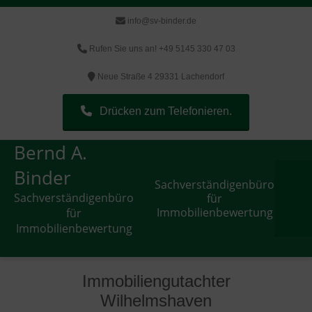
info@sv-binder.de
Rufen Sie uns an! +49 5145 330 47 03
Neue Straße 4 29331 Lachendorf
Drücken zum Telefonieren.
Bernd A.
Binder
Sachverständigenbüro
Sachverständigenbüro
für
Immobilienbewertung
für
Immobilienbewertung
Immobiliengutachter
Wilhelmshaven