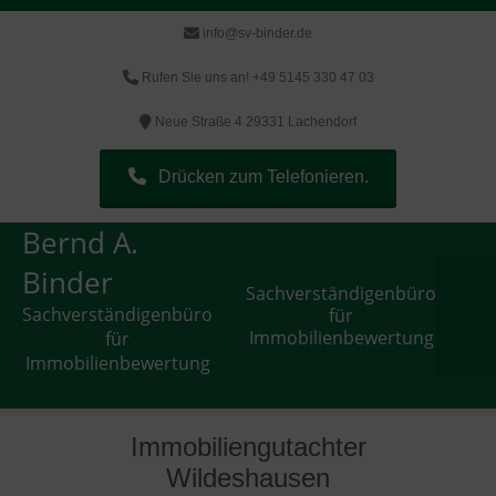
info@sv-binder.de
Rufen Sie uns an! +49 5145 330 47 03
Neue Straße 4 29331 Lachendorf
Drücken zum Telefonieren.
Bernd A.
Binder
Sachverständigenbüro
Sachverständigenbüro
für
Immobilienbewertung
für
Immobilienbewertung
Immobiliengutachter
Wildeshausen