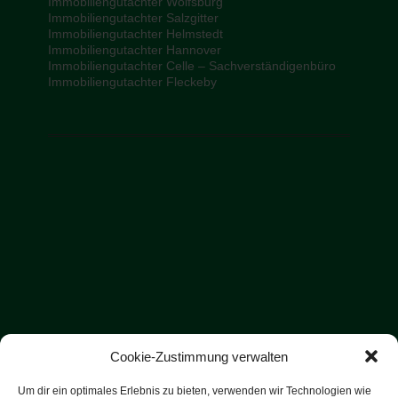
Immobiliengutachter Wolfsburg
Immobiliengutachter Salzgitter
Immobiliengutachter Helmstedt
Immobiliengutachter Hannover
Immobiliengutachter Celle – Sachverständigenbüro
Immobiliengutachter Fleckeby
Cookie-Zustimmung verwalten
Um dir ein optimales Erlebnis zu bieten, verwenden wir Technologien wie