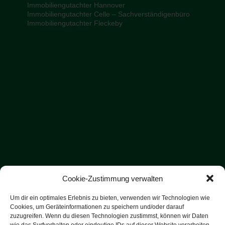
Immobiliengutachter Hannover
Immobiliengutachter Celle – Sachverständigenbüro
Immobiliengutachter Fleckeby
Cookie-Zustimmung verwalten
Um dir ein optimales Erlebnis zu bieten, verwenden wir Technologien wie
Cookies, um Geräteinformationen zu speichern und/oder darauf
zuzugreifen. Wenn du diesen Technologien zustimmst, können wir Daten