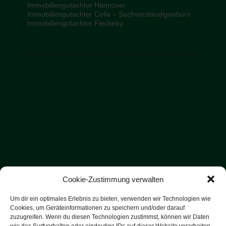
Immobiliengutachter Hannover
Immobiliengutachter Celle – Sachverständigenbüro
Immobiliengutachter Fleckeby
Cookie-Zustimmung verwalten
Um dir ein optimales Erlebnis zu bieten, verwenden wir Technologien wie
Cookies, um Geräteinformationen zu speichern und/oder darauf
zuzugreifen. Wenn du diesen Technologien zustimmst, können wir Daten