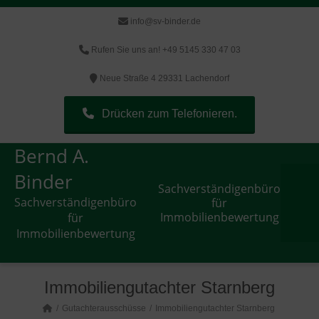
info@sv-binder.de
Rufen Sie uns an! +49 5145 330 47 03
Neue Straße 4 29331 Lachendorf
Drücken zum Telefonieren.
Bernd A.
Binder
Sachverständigenbüro
Sachverständigenbüro
für
Immobilienbewertung
für
Immobilienbewertung
Immobiliengutachter Starnberg
Gutachterausschüsse
Immobiliengutachter Starnberg