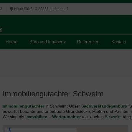
03
Neue Straße 4 29331 Lachendorf
g
g
Home
Büro und Inhaber
Referenzen
Kontakt
Immobiliengutachter Schwelm
Immobiliengutachter
in Schwelm: Unser
Sachverständigenbüro
f
bewertet bebaute und unbebaute Grundstücke, Mieten und Pachten i
Wir sind als
Immobilien – Wertgutachter
u.a. auch in
Schwelm
tätig.