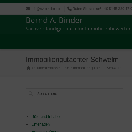
info@sv-binder.de
Rufen Sie uns an! +49 5145 330 47 
Bernd A. Binder
Sachverständigenbüro für Immobilienbewertun
Sachverständigenbüro für Immobilienbewertun
Immobiliengutachter Schwelm
Gutachterausschüsse
Immobiliengutachter Schwelm
Büro und Inhaber
Unterlagen
Honorar / Kosten