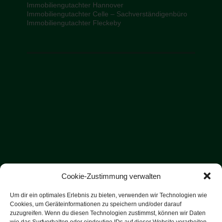
Immobiliengutachter Hannover
Immobiliengutachter Celle – Sachverständigenbüro
Immobiliengutachter Fleckeby
Cookie-Zustimmung verwalten
Um dir ein optimales Erlebnis zu bieten, verwenden wir Technologien wie
Cookies, um Geräteinformationen zu speichern und/oder darauf
zuzugreifen. Wenn du diesen Technologien zustimmst, können wir Daten