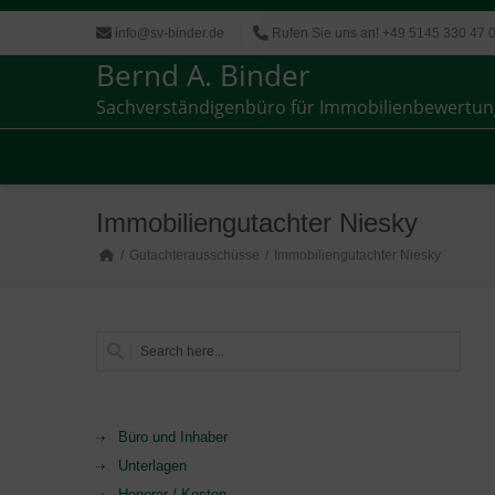
info@sv-binder.de
Rufen Sie uns an! +49 5145 330 47 
Bernd A. Binder
Sachverständigenbüro für Immobilienbewertun
Sachverständigenbüro für Immobilienbewertun
Immobiliengutachter Niesky
Gutachterausschüsse
Immobiliengutachter Niesky
Büro und Inhaber
Unterlagen
Honorar / Kosten