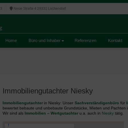
03
Neue Straße 4 29331 Lachendorf
g
g
Home
Büro und Inhaber
Referenzen
Kontakt
Immobiliengutachter Niesky
Immobiliengutachter
in Niesky: Unser
Sachverständigenbüro
für
bewertet bebaute und unbebaute Grundstücke, Mieten und Pachten i
Wir sind als
Immobilien – Wertgutachter
u.a. auch in
Niesky
tätig.