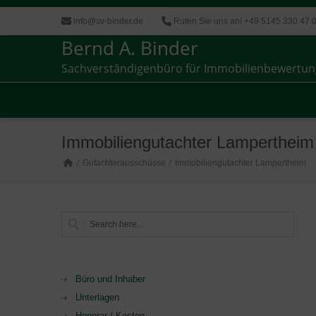
info@sv-binder.de
Rufen Sie uns an! +49 5145 330 47 
Bernd A. Binder
Sachverständigenbüro für Immobilienbewertun
Sachverständigenbüro für Immobilienbewertun
Immobiliengutachter Lampertheim
Gutachterausschüsse
Immobiliengutachter Lampertheim
Büro und Inhaber
Unterlagen
Honorar / Kosten