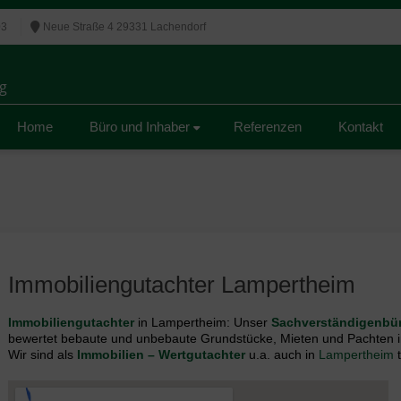
03
Neue Straße 4 29331 Lachendorf
g
g
Home
Büro und Inhaber
Referenzen
Kontakt
Immobiliengutachter Lampertheim
Immobiliengutachter
in Lampertheim: Unser
Sachverständigenbü
bewertet bebaute und unbebaute Grundstücke, Mieten und Pachten i
Wir sind als
Immobilien – Wertgutachter
u.a. auch in
Lampertheim
t