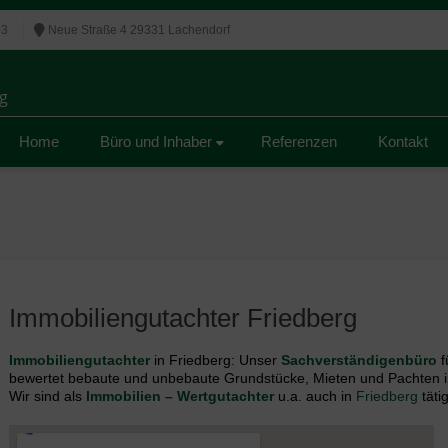
03
Neue Straße 4 29331 Lachendorf
g
g
Home
Büro und Inhaber
Referenzen
Kontakt
Immobiliengutachter Friedberg
Immobiliengutachter
in Friedberg: Unser
Sachverständigenbüro
f
bewertet bebaute und unbebaute Grundstücke, Mieten und Pachten i
Wir sind als
Immobilien – Wertgutachter
u.a. auch in
Friedberg
tätig