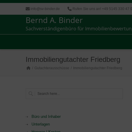
info@sv-binder.de
Rufen Sie uns an! +49 5145 330 47 
Bernd A. Binder
Sachverständigenbüro für Immobilienbewertun
Sachverständigenbüro für Immobilienbewertun
Immobiliengutachter Friedberg
Gutachterausschüsse
Immobiliengutachter Friedberg
Büro und Inhaber
Unterlagen
Honorar / Kosten