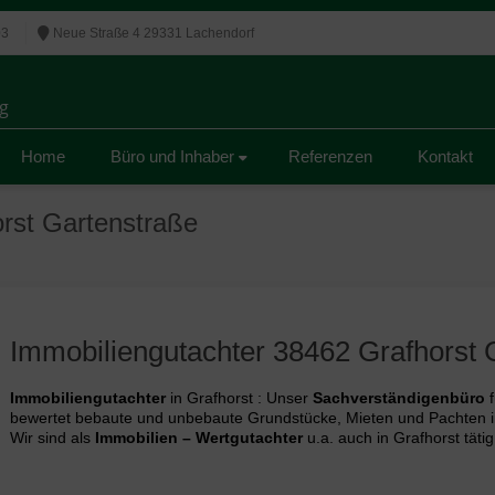
03
Neue Straße 4 29331 Lachendorf
g
g
Home
Büro und Inhaber
Referenzen
Kontakt
rst Gartenstraße
Immobiliengutachter 38462 Grafhorst 
Immobiliengutachter
in Grafhorst : Unser
Sachverständigenbüro
f
bewertet bebaute und unbebaute Grundstücke, Mieten und Pachten i
Wir sind als
Immobilien – Wertgutachter
u.a. auch in Grafhorst tätig