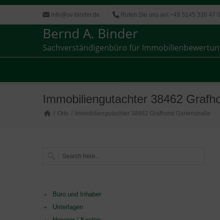
info@sv-binder.de
Rufen Sie uns an! +49 5145 330 47 
Bernd A. Binder
Sachverständigenbüro für Immobilienbewertun
Sachverständigenbüro für Immobilienbewertun
Immobiliengutachter 38462 Grafho
Orte
Immobiliengutachter 38462 Grafhorst Gartenstraße
Büro und Inhaber
Unterlagen
Honorar / Kosten