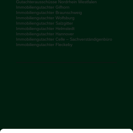
Gutachterausschüsse Nordrhein Westfalen
Immobiliengutachter Gifhorn
Immobiliengutachter Braunschweig
Immobiliengutachter Wolfsburg
Immobiliengutachter Salzgitter
Immobiliengutachter Helmstedt
Immobiliengutachter Hannover
Immobiliengutachter Celle – Sachverständigenbüro
Immobiliengutachter Fleckeby