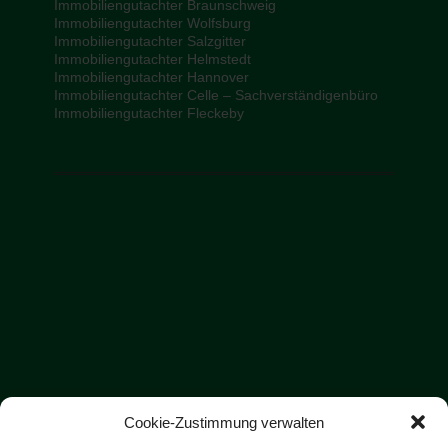
Immobiliengutachter Braunschweig
Immobiliengutachter Wolfsburg
Immobiliengutachter Salzgitter
Immobiliengutachter Helmstedt
Immobiliengutachter Hannover
Immobiliengutachter Celle – Sachverständigenbüro
Immobiliengutachter Fleckeby
Cookie-Zustimmung verwalten