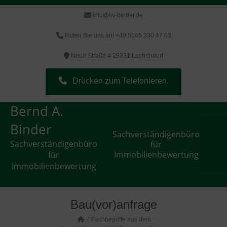
info@sv-binder.de
Rufen Sie uns an! +49 5145 330 47 03
Neue Straße 4 29331 Lachendorf
Drücken zum Telefonieren.
Bernd A.
Binder
Sachverständigenbüro
Sachverständigenbüro
für
Immobilienbewertung
für
Immobilienbewertung
Bau(vor)anfrage
Fachbegriffe aus dem